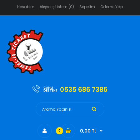
Hesabım
Alışveriş Listem (0)
Sepetim
Ödeme Yap
0535 686 7386
CANLI
DESTEK?
0,00 TL
0