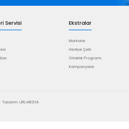
i Servisi
Ekstralar
Markalar
esi
Hediye Çeki
tası
Ortaklık Programı
Kampanyalar
r. Tasarım:
URL MEDYA