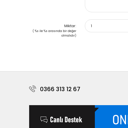
Miktar:
( %s ile %s arasında bir değer
olmalıdır)
0366 313 12 67