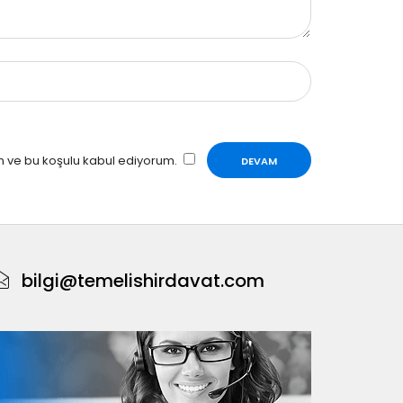
m ve bu koşulu kabul ediyorum.
bilgi@temelishirdavat.com