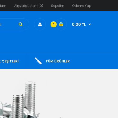
abım
Alışveriş Listem (0)
Sepetim
Ödeme Yap
0,00 TL
0
 ÇEŞİTLERİ
TÜM ÜRÜNLER