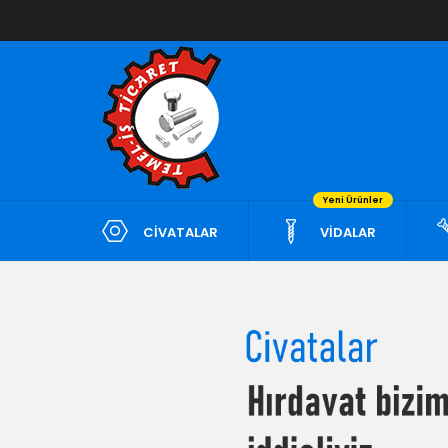
Yeni Ürünler
CİVATALAR
VİDALAR