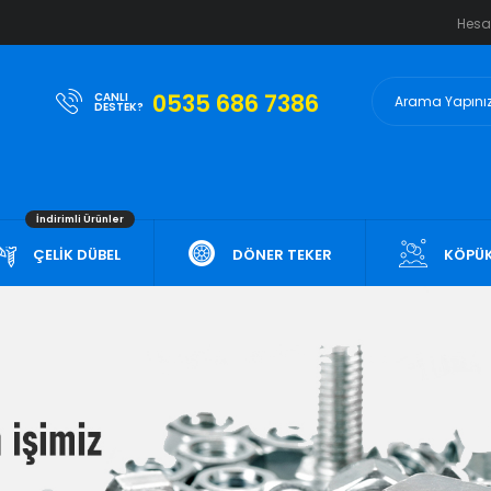
Hes
0535 686 7386
CANLI
DESTEK?
İndirimli Ürünler
ÇELİK DÜBEL
DÖNER TEKER
KÖPÜK